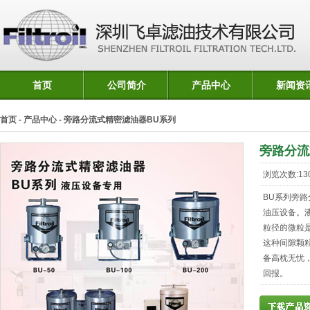
首页
公司简介
产品中心
新闻资
首页
-
产品中心
- 旁路分流式精密滤油器BU系列
旁路分流
浏览次数:13
BU系列旁路
油压设备。液
粒径的微粒
这种间隙颗
备高枕无忧
回报。